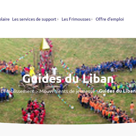
+
+
olaire
Les services de support
Les Frimousses
Offre d'emploi
Guides du Liban
Guides du Liban
L’établissement > Mouvements de jeunesse >