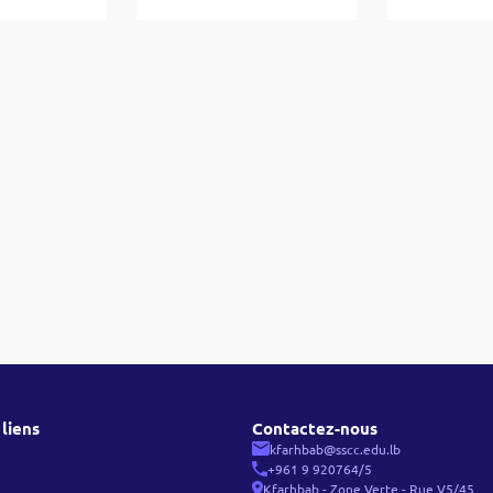
liens
Contactez-nous
kfarhbab@sscc.edu.lb
+961 9 920764/5
Kfarhbab - Zone Verte - Rue V5/45