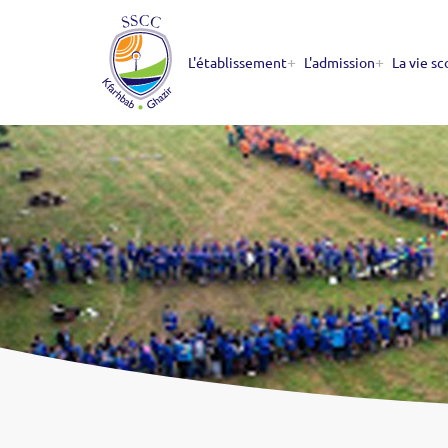
+
+
L'établissement
L'admission
La vie sc